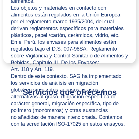
alimentos.
Los objetos y materiales en contacto con
alimentos están regulados en la Unión Europea
por el reglamento marco 1935/2004, del cual
derivan reglamentos específicos para materiales
plásticos, papel /cartón, cerámicos, vidrio, etc.
En el Perú, los envases para alimentos están
regulados bajo el D.S. 007-98SA, Reglamento
sobre Vigilancia y Control Sanitario de Alimentos y
Bebidas, Capítulo III. De los Envases:
Art. 118 y Art. 119.
Dentro de este contexto, SAG ha implementado
los servicios de análisis en migración
global en simulantes acuosos, grasos, y
Servicios que ofrecemos
alternativos al graso, migración específica de
carácter general, migración específica, tipo de
polímero (monómeros) y otras sustancias
no añadidas de manera intencionada. Contamos
con la acreditación ISO-17025 en estos ensayos.