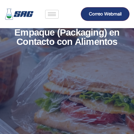
Skip
to
Correo Webmail
content
Análisis de Material de
Empaque (Packaging) en
Contacto con Alimentos